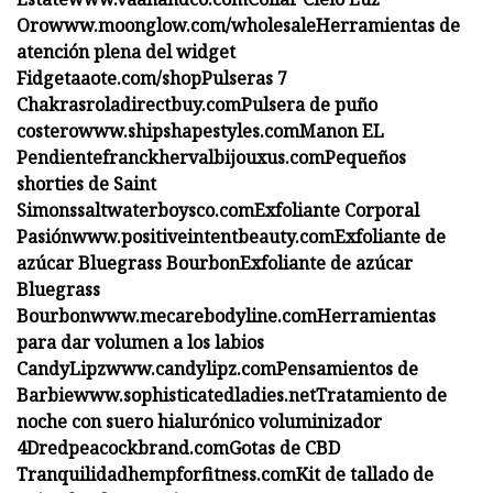
Oro
www.moonglow.com/wholesale
Herramientas de
atención plena del widget
Fidget
aaote.com/shop
Pulseras 7
Chakras
roladirectbuy.com
Pulsera de puño
costero
www.shipshapestyles.com
Manon EL
Pendiente
franckhervalbijouxus.com
Pequeños
shorties de Saint
Simons
saltwaterboysco.com
Exfoliante Corporal
Pasión
www.positiveintentbeauty.com
Exfoliante de
azúcar Bluegrass Bourbon
Exfoliante de azúcar
Bluegrass
Bourbon
www.mecarebodyline.com
Herramientas
para dar volumen a los labios
CandyLipz
www.candylipz.com
Pensamientos de
Barbie
www.sophisticatedladies.net
Tratamiento de
noche con suero hialurónico voluminizador
4D
redpeacockbrand.com
Gotas de CBD
Tranquilidad
hempforfitness.com
Kit de tallado de