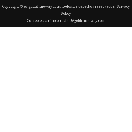
Copyright © es.goldshineway.com, Todos los derechos reservados.
Privacy
Policy
Correo electrónico
rachel@goldshineway.com