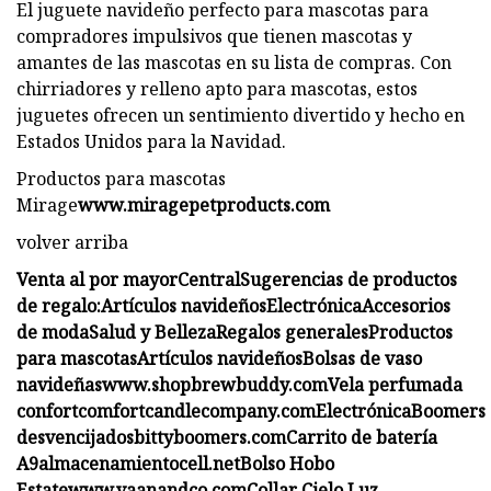
El juguete navideño perfecto para mascotas para
compradores impulsivos que tienen mascotas y
amantes de las mascotas en su lista de compras. Con
chirriadores y relleno apto para mascotas, estos
juguetes ofrecen un sentimiento divertido y hecho en
Estados Unidos para la Navidad.
Productos para mascotas
Mirage
www.miragepetproducts.com
volver arriba
Venta al por mayorCentral
Sugerencias de productos
de regalo:
Artículos navideños
Electrónica
Accesorios
de moda
Salud y Belleza
Regalos generales
Productos
para mascotas
Artículos navideños
Bolsas de vaso
navideñas
www.shopbrewbuddy.com
Vela perfumada
confort
comfortcandlecompany.com
Electrónica
Boomers
desvencijados
bittyboomers.com
Carrito de batería
A9
almacenamientocell.net
Bolso Hobo
Estate
www.vaanandco.com
Collar Cielo Luz