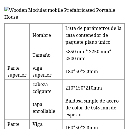
Lista de parámetros de la
Nombre
casa contenedor de
paquete plano único
5850 mm* 2250 mm*
Tamaño
2500 mm
Parte
viga
180*50*2,3mm
superior
superior
cabeza
210*150*210mm
colgante
Baldosa simple de acero
tapa
de color de 0,45 mm de
enrollable
espesor
Parte
Viga
160*50*2,3mm