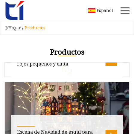
Español
Hogar
/
Productos
Productos
Guirnalda navideña de PE con frutos
rojos pequeños y cinta
Descripción general Descripción del producto
Cinta pequeña fruta roja PE Guirnalda
navideña Fotos detalladas https://sky
Escena de Navidad de esquí para