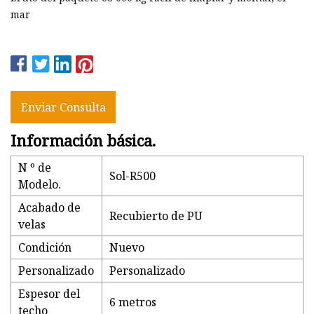
mar
Enviar Consulta
Información básica.
N º de
Sol-R500
Modelo.
Acabado de
Recubierto de PU
velas
Condición
Nuevo
Personalizado
Personalizado
Espesor del
6 metros
techo