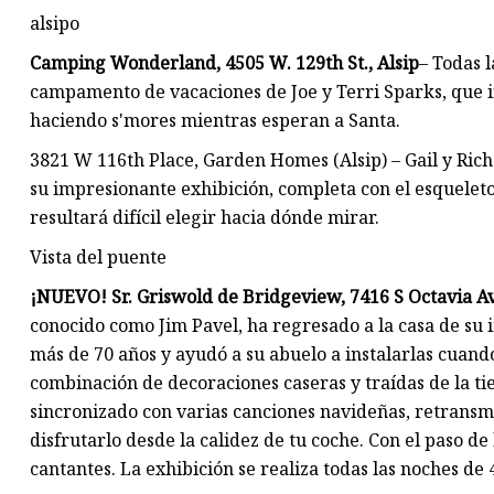
alsipo
Camping Wonderland, 4505 W. 129th St., Alsip
– Todas 
campamento de vacaciones de Joe y Terri Sparks, que 
haciendo s'mores mientras esperan a Santa.
3821 W 116th Place, Garden Homes (Alsip) – Gail y Ric
su impresionante exhibición, completa con el esqueleto 
resultará difícil elegir hacia dónde mirar.
Vista del puente
¡NUEVO! Sr. Griswold de Bridgeview, 7416 S Octavia A
conocido como Jim Pavel, ha regresado a la casa de su 
más de 70 años y ayudó a su abuelo a instalarlas cuando
combinación de decoraciones caseras y traídas de la t
sincronizado con varias canciones navideñas, retransmi
disfrutarlo desde la calidez de tu coche. Con el paso d
cantantes. La exhibición se realiza todas las noches de 