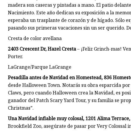
madera son caseras y pintadas a mano. El patio delantero
Nacimiento. Este año dedican su exposición a la memori
esperaba un trasplante de corazón y de hígado. Sólo e
pasando sus primeras vacaciones sin un ser querido. D
Cresta de color avellana
2403 Crescent Dr, Hazel Cresta
– ¡Feliz Grinch-mas! Ven
Porter.
LaGrange/Parque LaGrange
Pesadilla antes de Navidad en Homestead, 836 Homest
desde Halloween Town. Notarás su obra esparcida por t
Claws, pero cuando Halloween crea la Navidad, es posib
ganador del Patch Scary Yard Tour, y su familia se p
Christmas”.
Una Navidad inflable muy colosal, 1201 Alima Terrace
Brookfield Zoo, asegúrate de pasar por Very Colossal in