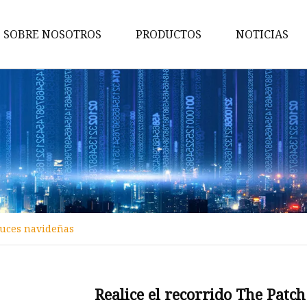
SOBRE NOSOTROS
PRODUCTOS
NOTICIAS
Luces decorativas
Accesorios de luces navideñas
Arco de velas
Casa de madera LED
Caja de luz de madera
Pirámide de madera LED
 luces navideñas
Linternas LED de madera
Luces de cadena de madera
Guirnalda de madera
Realice el recorrido The Patc