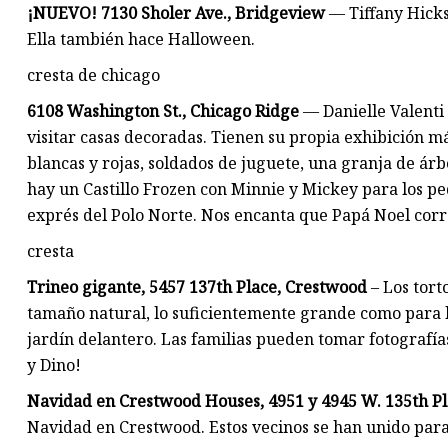
¡NUEVO! 7130 Sholer Ave., Bridgeview
— Tiffany Hicks
Ella también hace Halloween.
cresta de chicago
6108 Washington St., Chicago Ridge
— Danielle Valenti y
visitar casas decoradas. Tienen su propia exhibición m
blancas y rojas, soldados de juguete, una granja de ár
hay un Castillo Frozen con Minnie y Mickey para los pe
exprés del Polo Norte. Nos encanta que Papá Noel corra
cresta
Trineo gigante, 5457 137th Place, Crestwood
– Los tort
tamaño natural, lo suficientemente grande como para lle
jardín delantero. Las familias pueden tomar fotografía
y Dino!
Navidad en Crestwood Houses, 4951 y 4945 W. 135th P
Navidad en Crestwood. Estos vecinos se han unido par