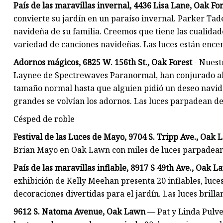
País de las maravillas invernal, 4436 Lisa Lane, Oak Fo
convierte su jardín en un paraíso invernal. Parker Tad
navideña de su familia. Creemos que tiene las cualidad
variedad de canciones navideñas. Las luces están encen
Adornos mágicos, 6825 W. 156th St., Oak Forest
- Nuest
Laynee de Spectrewaves Paranormal, han conjurado a
tamaño normal hasta que alguien pidió un deseo navide
grandes se volvían los adornos. Las luces parpadean de 
Césped de roble
Festival de las Luces de Mayo, 9704 S. Tripp Ave., Oak
Brian Mayo en Oak Lawn con miles de luces parpadeante
País de las maravillas inflable, 8917 S 49th Ave., Oak 
exhibición de Kelly Meehan presenta 20 inflables, luce
decoraciones divertidas para el jardín. Las luces brilla
9612 S. Natoma Avenue, Oak Lawn
— Pat y Linda Pulve