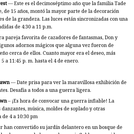
rest
— Este es el decimoséptimo año que la familia Tade
e, de 15 años, montó la mayor parte de la decoración
es de la grandeza. Las luces están sincronizadas con una
didas de 4:30 a 11 p.m.
ra pareja favorita de cazadores de fantasmas, Don y
lgunos adornos mágicos que alguna vez fueron de
ño cerca de ellos. Cuanto mayor era el deseo, más
5 a 11:45 p. m. hasta el 4 de enero.
 Lawn
— Date prisa para ver la maravillosa exhibición de
s. Desafía a todos a una guerra ligera.
Lawn
– ¡Es hora de convocar una guerra inflable! La
s danzantes, música, moldes de soplado y otras
n de 4 a 10:30 pm
r han convertido su jardín delantero en un bosque de