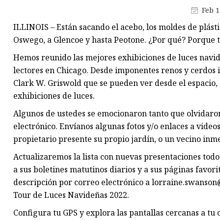
Adornos de plástico LED
Feb 1
Luces LED de árbol de madera
ILLINOIS – Están sacando el acebo, los moldes de plásti
Luces LED de estrella de made
Oswego, a Glencoe y hasta Peotone. ¿Por qué? Porque 
Hemos reunido las mejores exhibiciones de luces navid
lectores en Chicago. Desde imponentes renos y cerdos 
Clark W. Griswold que se pueden ver desde el espacio, 
exhibiciones de luces.
Algunos de ustedes se emocionaron tanto que olvidaron 
electrónico. Envíanos algunas fotos y/o enlaces a video
propietario presente su propio jardín, o un vecino inm
Actualizaremos la lista con nuevas presentaciones todos
a sus boletines matutinos diarios y a sus páginas favori
descripción por correo electrónico a
lorraine.swanso
Tour de Luces Navideñas 2022.
Configura tu GPS y explora las pantallas cercanas a tu 