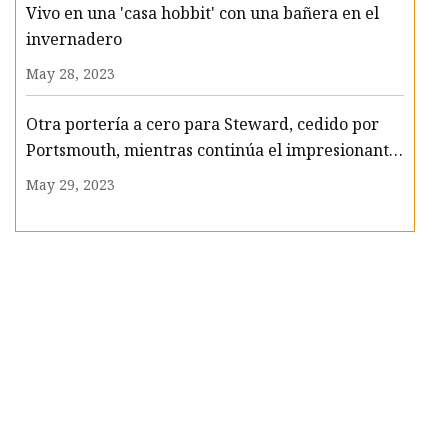
Vivo en una 'casa hobbit' con una bañera en el
invernadero
May 28, 2023
Otra portería a cero para Steward, cedido por
Portsmouth, mientras continúa el impresionante
comienzo de Gosport en la Liga Sur
May 29, 2023