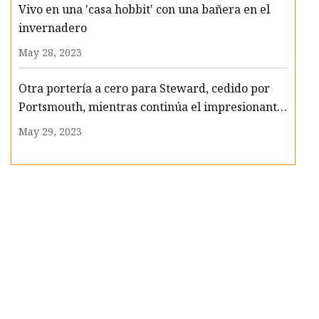
Vivo en una 'casa hobbit' con una bañera en el
invernadero
May 28, 2023
Otra portería a cero para Steward, cedido por
Portsmouth, mientras continúa el impresionante
comienzo de Gosport en la Liga Sur
May 29, 2023