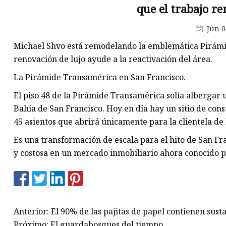
Adornos de plástico LED
que el trabajo r
Luces LED de árbol de madera
Jun 0
Luces LED de estrella de made
Michael Shvo está remodelando la emblemática Pirámi
renovación de lujo ayude a la reactivación del área.
La Pirámide Transamérica en San Francisco.
El piso 48 de la Pirámide Transamérica solía albergar 
Bahía de San Francisco. Hoy en día hay un sitio de cons
45 asientos que abrirá únicamente para la clientela de 
Es una transformación de escala para el hito de San Fr
y costosa en un mercado inmobiliario ahora conocido por
Anterior: El 90% de las pajitas de papel contienen sus
Próximo: El guardabosques del tiempo