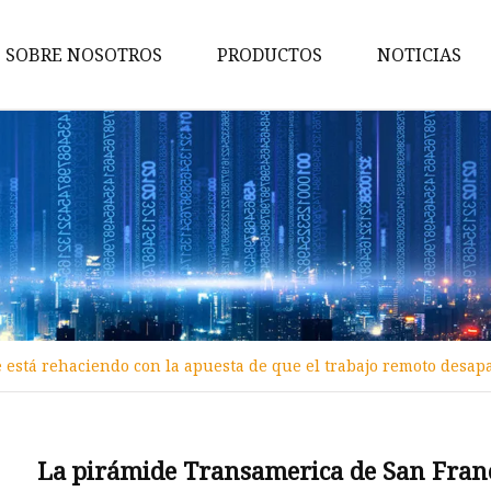
SOBRE NOSOTROS
PRODUCTOS
NOTICIAS
Luces decorativas
Accesorios de luces navideñas
Arco de velas
Casa de madera LED
Caja de luz de madera
Pirámide de madera LED
 está rehaciendo con la apuesta de que el trabajo remoto desap
Linternas LED de madera
Luces de cadena de madera
Guirnalda de madera
La pirámide Transamerica de San Franci